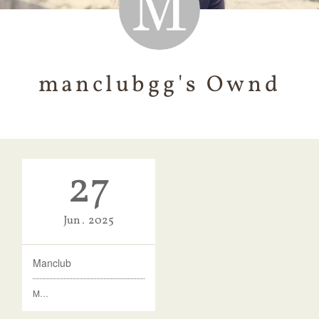
manclubgg's Ownd
27
Jun
2025
Manclub
M…